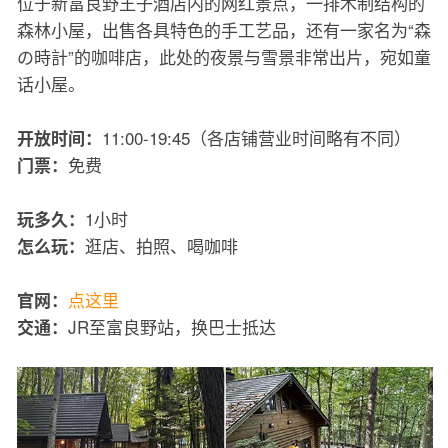
位于新富良野王子酒店内的网红景点，一排木制结构的
森林小屋，出售各具特色的手工艺品，还有一家名为“森
の時計”的咖啡店，此处的夜景与雪景非常出片，宛如童
话小屋。
11:00-19:45（各店铺营业时间略有不同）
开放时间：
免费
门票：
1小时
玩多久：
逛店、拍照、喝咖啡
怎么玩：
点这里
官网：
JR至富良野站，换巴士抵达
交通：