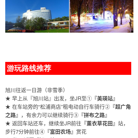
游玩路线推荐
旭川往返一日游（非雪季）
★ 早上从『旭川站』出发，坐JR至①
『美瑛站』
★ 在车站旁的“松浦商店”租电动自行车骑行②
『超广角
，有余力可以继续骑行③
之路』
『拼布之路』
★ 返回车站还车，继续坐JR前往
站，
『薰衣草花田』
步行7分钟前往④
赏花
『富田农场』