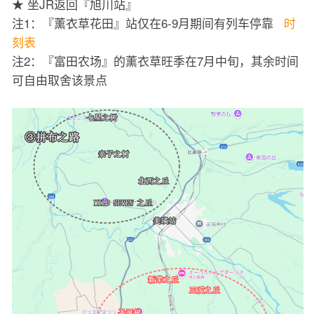
★ 坐JR返回『旭川站』
注1：『薰衣草花田』站仅在6-9月期间有列车停靠
时
刻表
注2：『富田农场』的薰衣草旺季在7月中旬，其余时间
可自由取舍该景点