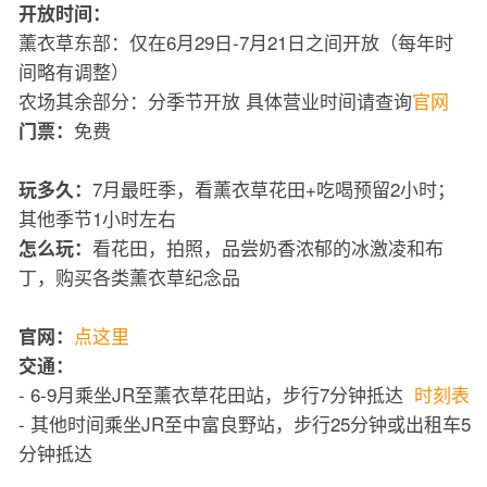
开放时间：
薰衣草东部：仅在6月29日-7月21日之间开放（每年时
间略有调整）
农场其余部分：分季节开放 具体营业时间请查询
官网
免费
门票：
7月最旺季，看薰衣草花田+吃喝预留2小时；
玩多久：
其他季节1小时左右
看花田，拍照，品尝奶香浓郁的冰激凌和布
怎么玩：
丁，购买各类薰衣草纪念品
点这里
官网：
交通：
- 6-9月乘坐JR至薰衣草花田站，步行7分钟抵达
时刻表
- 其他时间乘坐JR至中富良野站，步行25分钟或出租车5
分钟抵达