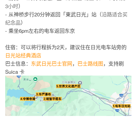
3小时
）
- 从神桥步行20分钟返回「東武日光」站（
沿路适合买
纪念品
）
- 乘坐6pm左右的电车返回东京
住宿：可以将行程拆为2天，建议住在日光电车站旁的
日光站经典酒店
巴士信息：
东武日光巴士官网
，
巴士路线图
，支持刷
Suica 卡