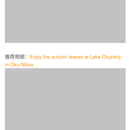
推荐视频：
Enjoy the autumn leaves at Lake Chuzenji
in Oku-Nikko