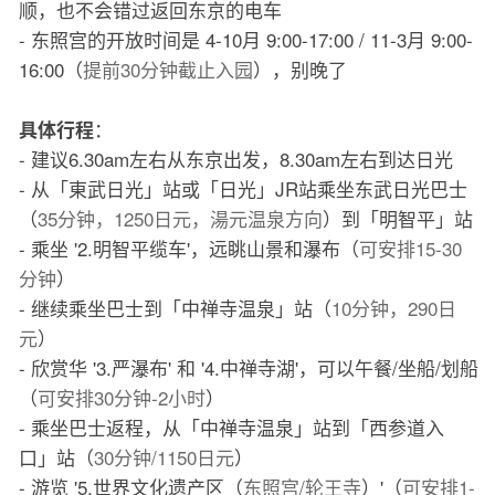
顺，也不会错过返回东京的电车
- 东照宫的开放时间是 4-10月 9:00-17:00 / 11-3月 9:00-
16:00（
提前30分钟截止入园
），别晚了
：
具体行程
- 建议6.30am左右从东京出发，8.30am左右到达日光
- 从「東武日光」站或「日光」JR站乘坐东武日光巴士
（
35分钟，1250日元，湯元温泉方向
）到「明智平」站
- 乘坐 '2.明智平缆车'，远眺山景和瀑布（
可安排15-30
分钟
）
- 继续乘坐巴士到「中禅寺温泉」站（
10分钟，290日
元
）
- 欣赏华 '3.严瀑布' 和 '4.中禅寺湖'，可以午餐/坐船/划船
（
可安排30分钟-2小时
）
- 乘坐巴士返程，从「中禅寺温泉」站到「西参道入
口」站（
30分钟/1150日元
）
- 游览 '5.世界文化遗产区（
东照宫/轮王寺
）'（
可安排1-