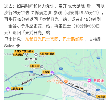
选去：如果时间和体力允许，离开 '6.大猷院' 后， 可以
步行25分钟去 '7.憾满之渊' 参观（
可安排15-30分钟
），
再步行45分钟返回「東武日光」站，或者走15分钟到
「金谷ホテル歴史館」站，再坐巴士（
10分钟/350日
元
）返回「東武日光」站
巴士信息：
东武日光巴士官网
，
巴士路线图
，支持刷
Suica 卡