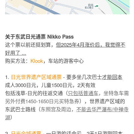
关于东武日光通票 Nikko Pass
这个票以前还挺划算，
但2025年4月涨价后，我觉得不
好用了 ...
购买方法：
Klook
，车站的游客中心
1.
日光世界遗产区域通票
- 要多坐几次巴士
才能回本
成人3000日元，儿童1500日元，2天有效
包括浅草-日光的往返交通（
只包括普通车
，坐特急车需
另外付费1450-1650日元买特急券
），世界遗产区域的
东武巴士路线（
东照宫及周边，
不能去华严瀑布/中禅寺
湖
）
2.
日光全域通票
-
一日游的话会亏
，2天1日游刚回本