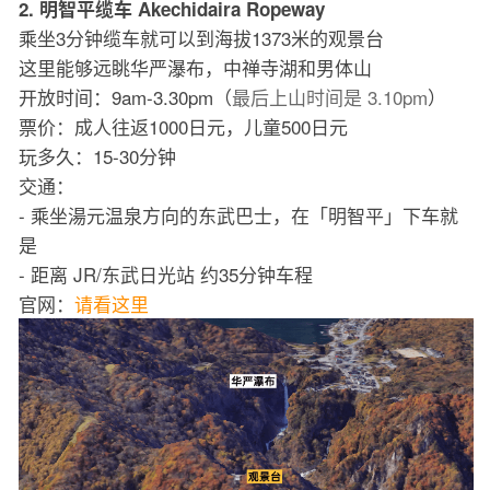
2. 明智平缆车 Akechidaira Ropeway
乘坐3分钟缆车就可以到海拔1373米的观景台
这里能够远眺华严瀑布，中禅寺湖和男体山
开放时间：9am-3.30pm（
最后上山时间是 3.10pm
）
票价：成人往返1000日元，儿童500日元
玩多久：15-30分钟
交通：
- 乘坐湯元温泉方向的东武巴士，在「明智平」下车就
是
- 距离 JR/东武日光站 约35分钟车程
官网：
请看这里