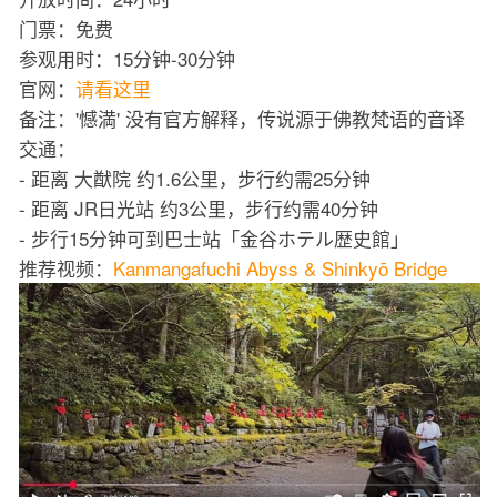
门票：免费
参观用时：15分钟-30分钟
官网：
请看这里
备注：'憾満' 没有官方解释，传说源于佛教梵语的音译
交通：
- 距离 大猷院 约1.6公里，步行约需25分钟
- 距离 JR日光站 约3公里，步行约需40分钟
- 步行15分钟可到巴士站「金谷ホテル歴史館」
推荐视频：
Kanmangafuchi Abyss & Shinkyō Bridge