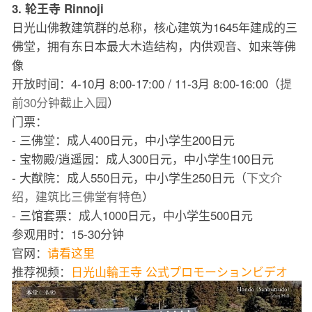
3. 轮王寺 Rinnoji
日光山佛教建筑群的总称，核心建筑为1645年建成的三
佛堂，拥有东日本最大木造结构，内供观音、如来等佛
像
开放时间：4-10月 8:00-17:00 / 11-3月 8:00-16:00（
提
前30分钟截止入园
）
门票：
- 三佛堂：成人400日元，中小学生200日元
- 宝物殿/逍遥园：成人300日元，中小学生100日元
- 大猷院：成人550日元，中小学生250日元（
下文介
绍，建筑比三佛堂有特色
）
- 三馆套票：成人1000日元，中小学生500日元
参观用时：15-30分钟
官网：
请看这里
推荐视频：
日光山輪王寺 公式プロモーションビデオ