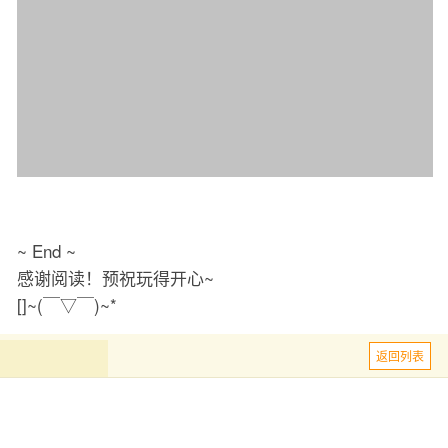
~ End ~
感谢阅读！预祝玩得开心~
[]~(￣▽￣)~*
返回列表