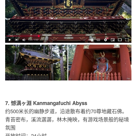
7. 憾満ヶ淵 Kanmangafuchi Abyss
约500米长的幽静步道，沿途散布着约70尊地藏石佛。
青苔密布，溪流潺潺，林木掩映，有游戏场景般的秘境
氛围
开放时间：24小时