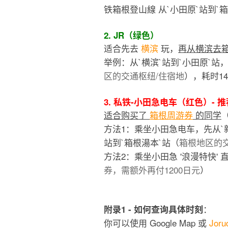
铁箱根登山線 从`小田原`站到`
2. JR（绿色）
适合先去
横滨
玩，
再从横滨去
举例：从`横滨`站到`小田原`站
区的交通枢纽/住宿地
），耗时1
3. 私铁-小田急电车（红色）- 
适合购买了
箱根周游券
的同学
方法1：乘坐小田急电车，先从`新
站到`箱根湯本`站（
箱根地区的
方法2：乘坐小田急 '浪漫特快' 
券，需额外再付1200日元
）
：
附录1 - 如何查询具体时刻
你可以使用 Google Map 或
Joru