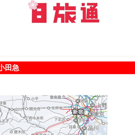
/小田急
：