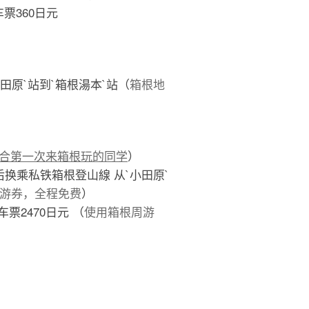
票360日元
田原`站到`箱根湯本`站（
箱根地
合第一次来箱根玩的同学
）
后换乘私铁箱根登山線 从`小田原`
游券，全程免费
）
票2470日元 （
使用箱根周游