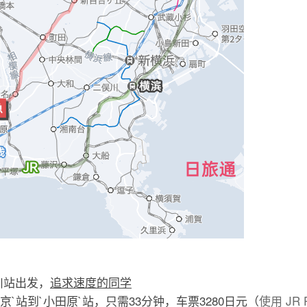
川站出发，
追求速度的同学
`站到`小田原`站，只需33分钟，车票3280日元（
使用 JR