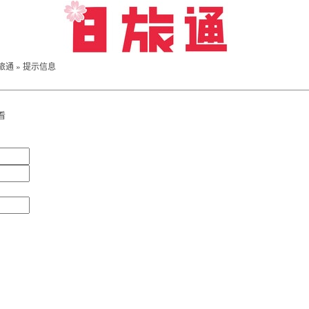
旅通
» 提示信息
看