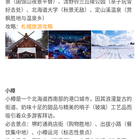
景（函馆山夜景平替）、泷野铃兰丘陵公园（亲子玩雪
好去处）、北海道大学（秋景无敌）、定山溪温泉（赏
枫胜地与温泉乡）
攻略：
札幌旅游攻略
小樽
小樽是一个北海道西南部的港口城市，因其浪漫复古的
街道、奶味十足的甜品与精美的哨子（玻璃）工艺品而
吸引着众多游客拜访。
必去景点：堺町通商店街（购物胜地）、出拔小路（餐
饮集中地）、小樽运河（标志性景点）