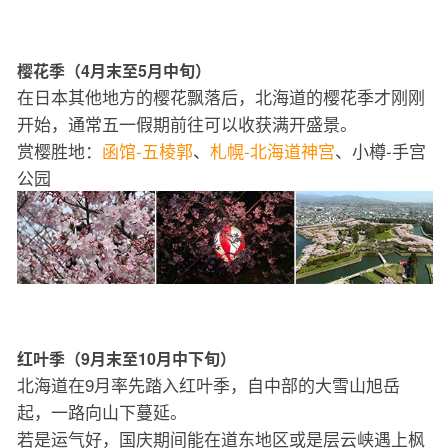
樱花季（4月末至5月中旬）
在日本其他地方的樱花飘落后，北海道的樱花季才刚刚
开始，通常五一假期前往可以收获满开盛景。
赏樱胜地：
函馆-五棱郭
、
札幌-北海道神宫
、小樽-手宫
公园
红叶季（9月末至10月中下旬）
北海道在9月率先踏入红叶季，自中部的大雪山旭岳
起，一路向山下蔓延。
若是运气好，国庆期间能在道东地区或是层云峡遇上枫