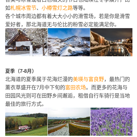
如
札幌冰雪节
、
小樽雪灯之路
等等。
各个城市周边都有着大大小小的滑雪场，若是你是滑雪
爱好者，那北海道无与伦比的粉雪必定能满足你。
夏季（7-8月）
北海道的夏季属于花海烂漫的
美瑛与富良野
，最热门的
薰衣草盛开在7月中下旬的
富田农场
。而更多的花海与
田园风光则可在田野乡间邂逅，租借自行车骑行是当地
最佳的旅行方式。