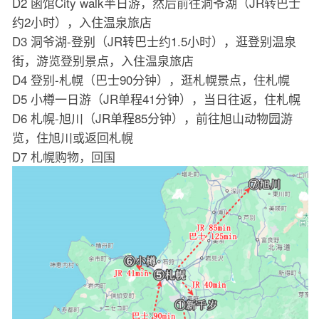
D2 函馆City walk半日游，然后前往洞爷湖（JR转巴士
约2小时），入住温泉旅店
D3 洞爷湖-登别（JR转巴士约1.5小时），逛登别温泉
街，游览登别景点，入住温泉旅店
D4 登别-札幌（巴士90分钟），逛札幌景点，住札幌
D5 小樽一日游（JR单程41分钟），当日往返，住札幌
D6 札幌-旭川（JR单程85分钟），前往旭山动物园游
览，住旭川或返回札幌
D7 札幌购物，回国