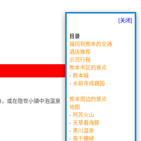
[关闭]
目录
福冈到熊本的交通
酒店推荐
示范行程
熊本市区的景点
-
熊本城
-
水前寺成趣园
熊本周边的景点
舟，或在隐世小镇中泡温泉
地图
-
阿苏火山
-
天草看海豚
-
黑川温泉
-
高千穂峡