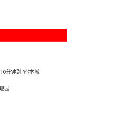
0分钟到 '熊本城'
趣园'