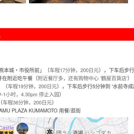
程
「熊本城・市役所前」（
车程17分钟，200日元
），下车后步行1
并在附近吃午餐（
附近餐厅多，还有购物中心 '鶴屋百貨店'
）
」（
车程19分钟，200日元
），下车后步行5分钟到 '水前寺成
-1小时，4.30pm 停止入园
）
（
车程36分钟，200日元
）
U PLAZA KUMAMOTO 用餐/逛街