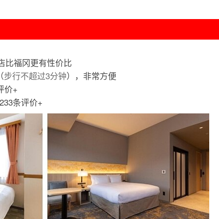
店比福冈更有性价比
（
步行不超过3分钟
），非常方便
条评价+
2233条评价+